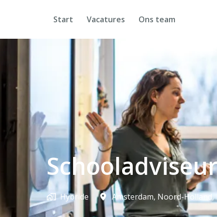
Overslaan
naar
Start
Vacatures
Ons team
content
Schooladviseur 
Hybride
Amsterdam
,
Noord-Holland
,