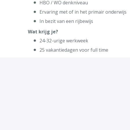
HBO / WO denkniveau
Ervaring met of in het primair onderwijs
In bezit van een rijbewijs
Wat krijg je?
24-32-urige werkweek
25 vakantiedagen voor full time
Vergoeding van werkgerelateerde reisko
Een leuk team met gepassioneerde colleg
Een fijne werkplek in Amsterdam-Duivendr
werken.